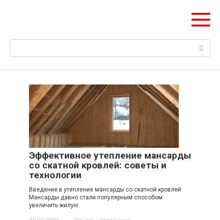
Перейти
НетОЕн
к
Всё об утеплении дома
контенту
Поиск:
Эффективное утепление мансарды
со скатной кровлей: советы и
технологии
Введение в утепление мансарды со скатной кровлей
Мансарды давно стали популярным способом
увеличить жилую