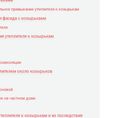
рьками
ьное примыкание утеплителя к козырькам
я фасада с козырьками
теля
ия утеплителя к козырькам
дроизоляции
плителем около козырьков
основой
ек на частном доме
теплителя к козырькам и их последствия