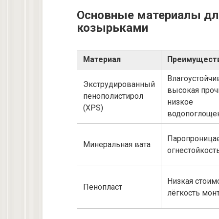
Основные материалы для
козырьками
Материал
Преимущест
Влагоустойчи
Экструдированный
высокая проч
пенополистирол
низкое
(XPS)
водопоглоще
Паропроницае
Минеральная вата
огнестойкост
Низкая стоимо
Пенопласт
лёгкость мон