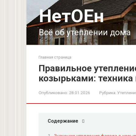
Перейти
НетОЕн
к
контенту
Всё об утеплении дома
Главная страница
Правильное утеплени
козырьками: техника
Опубликовано:
28.01.2026
Рубрика:
Утеплени
Содержание