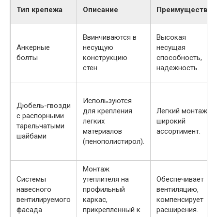
Тип крепежа
Описание
Преимущества
Ввинчиваются в
Высокая
Анкерные
несущую
несущая
болты
конструкцию
способность,
стен.
надежность.
Используются
Дюбель-гвозди
для крепления
Легкий монтаж,
с распорными
легких
широкий
тарельчатыми
материалов
ассортимент.
шайбами
(пенополистирол).
Монтаж
Системы
утеплителя на
Обеспечивает
навесного
профильный
вентиляцию,
вентилируемого
каркас,
компенсирует
фасада
прикрепленный к
расширения.