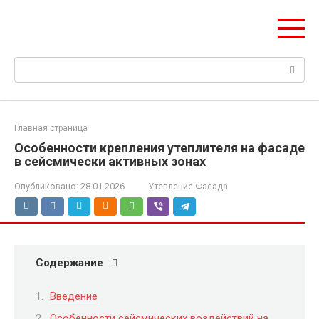
Перейти
НетОЕн
к
Всё об утеплении дома
контенту
Поиск:
Главная страница
Особенности крепления утеплителя на фасаде
в сейсмически активных зонах
Опубликовано:
28.01.2026
Утепление Фасада
Содержание
Введение
Особенности сейсмических воздействий на