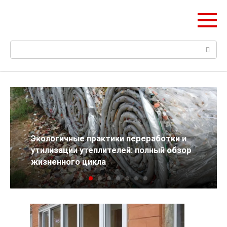
Перейти
НетОЕн
к
Всё об утеплении дома
контенту
Поиск:
Экологичные практики переработки и
утилизации утеплителей: полный обзор
жизненного цикла