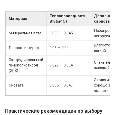
Теплопроводность,
Дополнит
Материал
Вт/(м·°C)
свойства
Паропрониц
Минеральная вата
0,038 — 0,045
негорючая
Влагостойк
Пенополистирол
0,03 — 0,04
легкий
Экструдированный
Очень влаг
пенополистирол
0,029 — 0,034
высокой пр
(XPS)
Экологичны
Эковата
0,035 — 0,040
хорошо зап
полости
Практические рекомендации по выбору