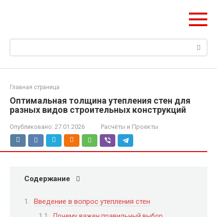
Перейти
НетОЕн
к
Всё об утеплении дома
контенту
Поиск:
Главная страница
Оптимальная толщина утепления стен для
разных видов строительных конструкций
Опубликовано:
27.01.2026
Расчёты и Проекты
Содержание
Введение в вопрос утепления стен
Почему важен правильный выбор