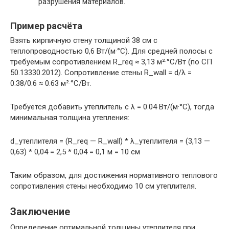
разрушения материалов.
Пример расчёта
Взять кирпичную стену толщиной 38 см с
теплопроводностью 0,6 Вт/(м·°C). Для средней полосы с
требуемым сопротивлением R_req ≈ 3,13 м²·°C/Вт (по СП
50.13330.2012). Сопротивление стены R_wall = d/λ =
0.38/0.6 ≈ 0.63 м²·°C/Вт.
Требуется добавить утеплитель с λ = 0.04 Вт/(м·°C), тогда
минимальная толщина утепления:
d_утеплителя = (R_req — R_wall) * λ_утеплителя = (3,13 —
0,63) * 0,04 = 2,5 * 0,04 = 0,1 м = 10 см
Таким образом, для достижения нормативного теплового
сопротивления стены необходимо 10 см утеплителя.
Заключение
Определение оптимальной толщины утеплителя при