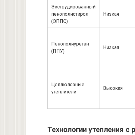
Экструдированный
пенополистирол
Низкая
(ЭППС)
Пенополиуретан
Низкая
(ППУ)
Целлюлозные
Высокая
утеплители
Технологии утепления с 