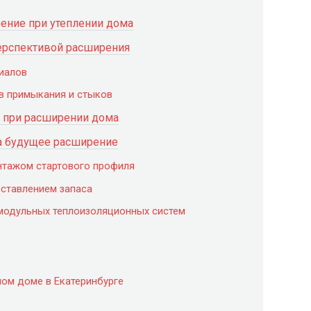
ение при утеплении дома
ерспективой расширения
риалов
ов примыкания и стыков
ь при расширении дома
на будущее расширение
нтажом стартового профиля
оставлением запаса
модульных теплоизоляционных систем
ном доме в Екатеринбурге