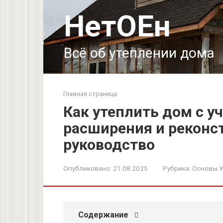
Перейти
НетОЕн
к
контенту
Всё об утеплении дома
Главная страница
Как утеплить дом с 
расширения и реконс
руководство
Опубликовано:
21.08.2025
Рубрика:
Основы У
Содержание