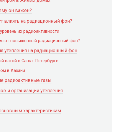
ый фон в жилых домах
ему он важен?
ут влиять на радиационный фон?
 уровень их радиоактивности
имеют повышенный радиационный фон?
я утепления на радиационный фон
ой ватой в Санкт-Петербурге
ном в Казани
гие радиоактивные газы
ов и организации утепления
 основным характеристикам