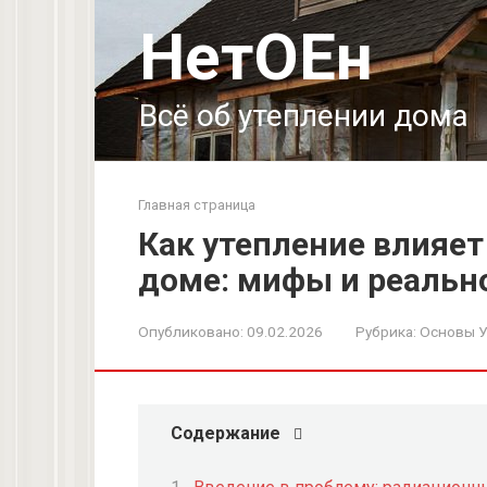
Перейти
НетОЕн
к
контенту
Всё об утеплении дома
Главная страница
Как утепление влияет
доме: мифы и реальн
Опубликовано:
09.02.2026
Рубрика:
Основы У
Содержание