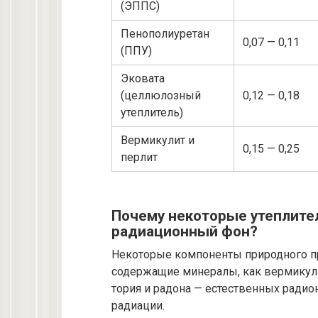
(ЭППС)
Пенополиуретан
0,07 — 0,11
(ППУ)
Эковата
(целлюлозный
0,12 — 0,18
утеплитель)
Вермикулит и
0,15 — 0,25
перлит
Почему некоторые утеплит
радиационный фон?
Некоторые компоненты природного пр
содержащие минералы, как вермикулит
тория и радона — естественных рад
радиации.