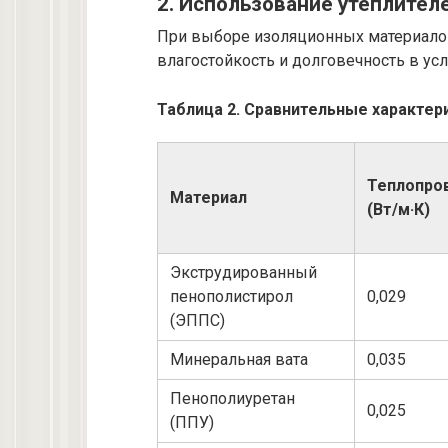
2. Использование утеплител
При выборе изоляционных материалов
влагостойкость и долговечность в ус
Таблица 2. Сравнительные характер
Теплопро
Материал
(Вт/м·К)
Экструдированный
пенополистирол
0,029
(ЭППС)
Минеральная вата
0,035
Пенополиуретан
0,025
(ППУ)