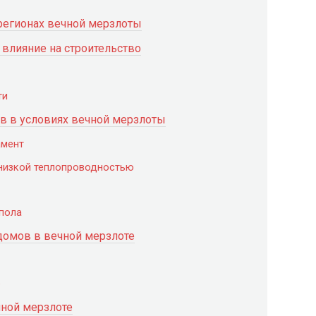
регионах вечной мерзлоты
 влияние на строительство
ти
 в условиях вечной мерзлоты
амент
 низкой теплопроводностью
 пола
домов в вечной мерзлоте
е
чной мерзлоте