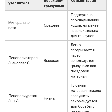
поражения
Комментарии
утеплителя
грызунами
Подвержена
прокладыванию
Минеральная
Средняя
ходов, но менее
вата
привлекательна
для грызунов
Легко
прогрызается,
часто
Пенополистирол
Высокая
используется
(Пенопласт)
грызунами как
гнездовой
материал
Плотный
материал, тяжело
Пенополиуретан
разрушить,
Низкая
(ППУ)
рекомендуется
для борьбы с
грызунами