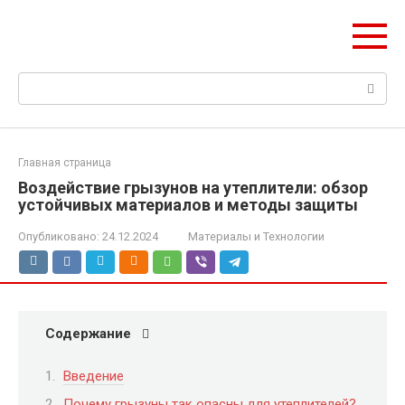
Перейти
НетОЕн
к
Всё об утеплении дома
контенту
Поиск:
Главная страница
Воздействие грызунов на утеплители: обзор
устойчивых материалов и методы защиты
Опубликовано:
24.12.2024
Материалы и Технологии
Содержание
Введение
Почему грызуны так опасны для утеплителей?