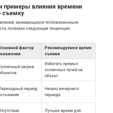
и примеры влияния времени
ю съемку
омпаний, занимающихся тепловизионным
ти, показало следующие тенденции:
Основной фактор
Рекомендуемое время
искажения
съемки
Избегать прямых
Солнечный нагрев
солнечных лучей на
объектов
объект
Переходный период
Начало вечернего
остывания
периода
Отсутствие
Лучшее время для