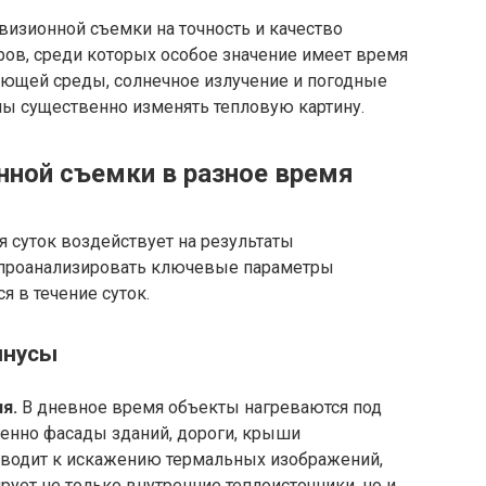
визионной съемки на точность и качество
ров, среди которых особое значение имеет время
ающей среды, солнечное излучение и погодные
ны существенно изменять тепловую картину.
нной съемки в разное время
я суток воздействует на результаты
 проанализировать ключевые параметры
 в течение суток.
инусы
я.
В дневное время объекты нагреваются под
енно фасады зданий, дороги, крыши
риводит к искажению термальных изображений,
рует не только внутренние теплоисточники, но и