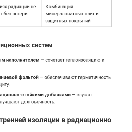
иях радиации не
Комбинация
т без потери
минераловатных плит и
защитных покрытий
яционных систем
ым наполнителем
— сочетает теплоизоляцию и
иниевой фольгой
— обеспечивают герметичность
щиту.
иационно-стойкими добавками
— служат
лучшают долговечность.
тренней изоляции в радиационно