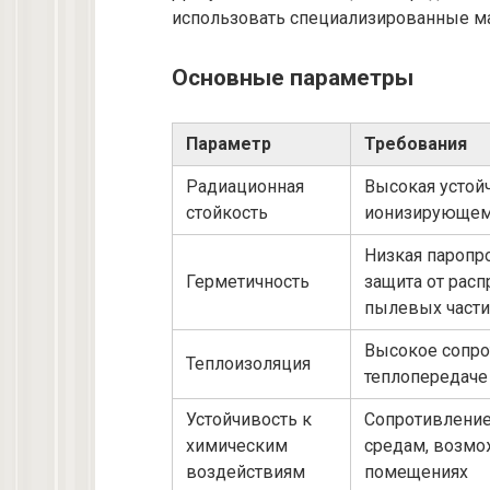
использовать специализированные ма
Основные параметры
Параметр
Требования
Радиационная
Высокая устой
стойкость
ионизирующем
Низкая паропр
Герметичность
защита от расп
пылевых част
Высокое сопр
Теплоизоляция
теплопередаче
Устойчивость к
Сопротивлени
химическим
средам, возмо
воздействиям
помещениях