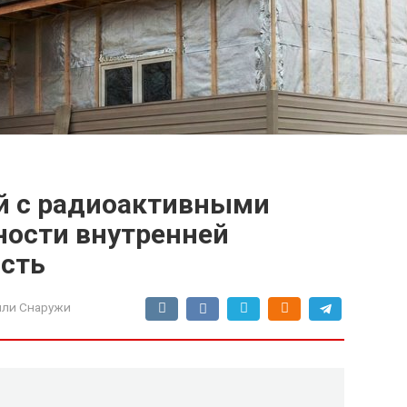
й с радиоактивными
ности внутренней
ость
или Снаружи