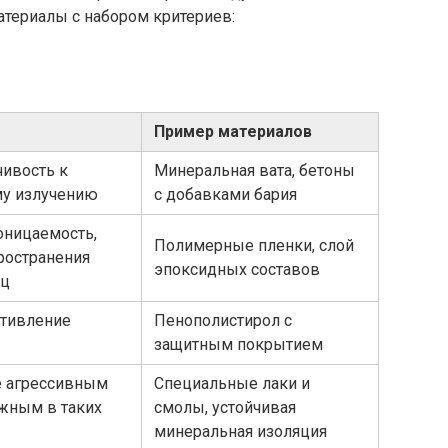
териалы с набором критериев:
Пример материалов
чивость к
Минеральная вата, бетоны
у излучению
с добавками бария
оницаемость,
Полимерные пленки, слой
ространения
эпоксидных составов
иц
отивление
Пенополистирол с
защитным покрытием
е агрессивным
Специальные лаки и
жным в таких
смолы, устойчивая
минеральная изоляция