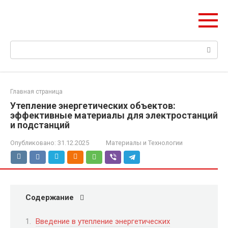
Перейти
НетОЕн
к
Всё об утеплении дома
контенту
Поиск:
Главная страница
Утепление энергетических объектов:
эффективные материалы для электростанций
и подстанций
Опубликовано:
31.12.2025
Материалы и Технологии
Содержание
Введение в утепление энергетических