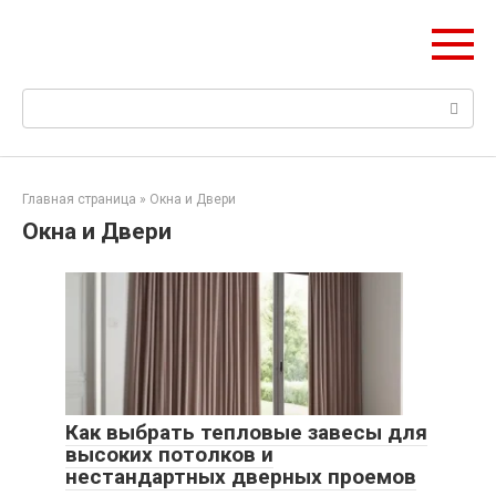
Перейти
НетОЕн
к
Всё об утеплении дома
контенту
Поиск:
Главная страница
»
Окна и Двери
Окна и Двери
Как выбрать тепловые завесы для
высоких потолков и
нестандартных дверных проемов